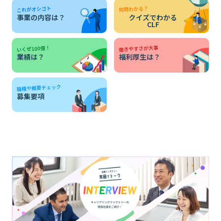
何問わかる？
これがオシゴト
事業の内容は？
クイズでわかる
CLF
働きやすさが大事
いくぜ100億！
業績は？
福利厚生は？
職種や概要チェック
募集要項