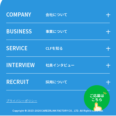
COMPANY
会社について
社長インタビュー
BUSINESS
事業について
企業理念
事業紹介
会社概要
SERVICE
CLFを知る
業績
クイズでわかるCLF
INTERVIEW
社員インタビュー
福利厚生・社内制度
社員インタビュー一覧
組織の紹介
RECRUIT
採用について
営業支援G_長兼営業管理課長
人事担当より
運用室
募集要項一覧
プライバシーポリシー
人材開発G_コーディネート2課長
募集要項 新卒
インターナショナル人材推進室
Copyright © 2023-
2026 CAREERLINK FACTORY CO., LTD. All Rights Reserved.