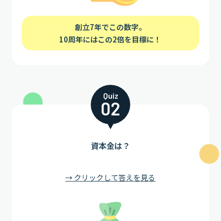
創立7年でこの数字。
10周年にはこの2倍を目標に！
Quiz
02
資本金は？
→ クリックして答えを見る