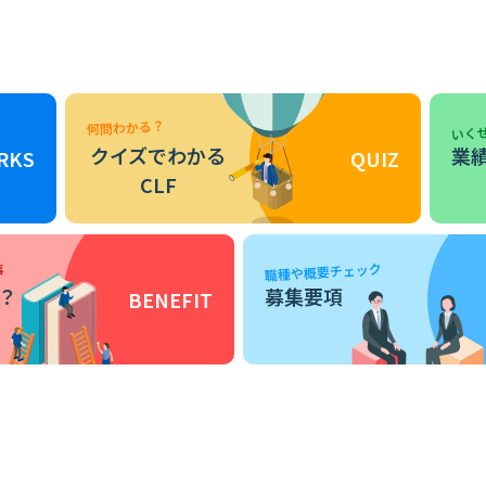
何問わかる？
いくぜ
クイズでわかる
業
RKS
QUIZ
CLF
職種や概要チェック
事
？
募集要項
BENEFIT