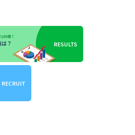
100億！
績は？
RESULTS
RECRUIT