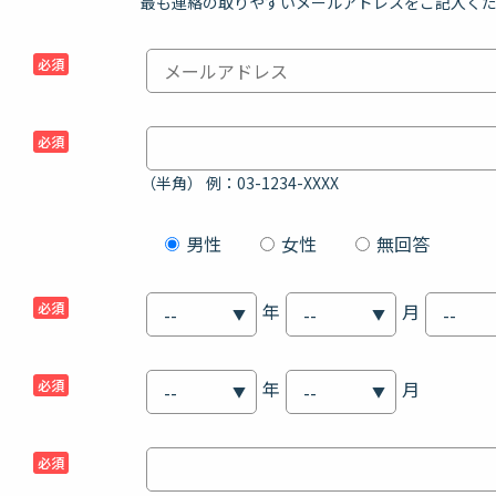
最も連絡の取りやすいメールアドレスをご記入く
必須
必須
（半角） 例：03-1234-XXXX
男性
女性
無回答
必須
年
月
必須
年
月
必須