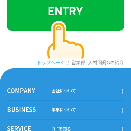
ENTRY
トップページ
/
営業部_人材開発Gの紹介
COMPANY
会社について
社長インタビュー
BUSINESS
事業について
企業理念
事業紹介
会社概要
SERVICE
CLFを知る