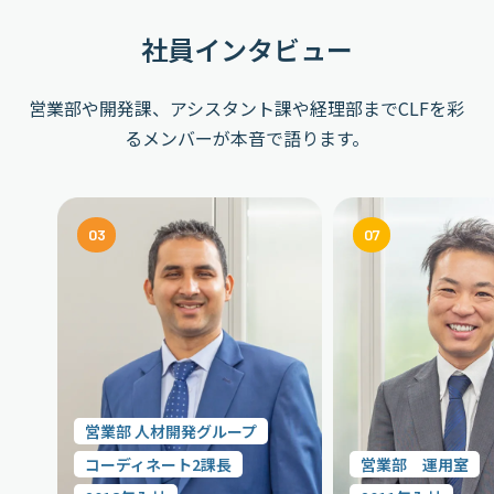
社員インタビュー
営業部や開発課、アシスタント課や経理部までCLFを彩
るメンバーが本音で語ります。
03
07
評価し任せてもらえる
未経験でも出
迷わずチャレンジできる
支え合える環
営業部 人材開発グループ
コーディネート2課長
営業部 運用室