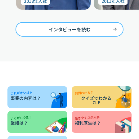
2018年入社
2011年入社
インタビューを読む
何問わかる？
これがオシゴト
事業の内容は？
クイズでわかる
CLF
働きやすさが大事
いくぜ100億！
業績は？
福利厚生は？